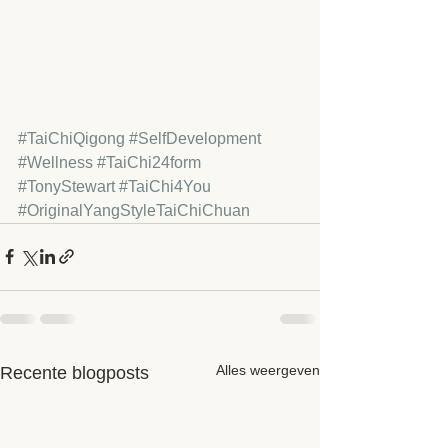
#TaiChiQigong
#SelfDevelopment
#Wellness
#TaiChi24form
#TonyStewart
#TaiChi4You
#OriginalYangStyleTaiChiChuan
Alles weergeven
Recente blogposts